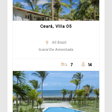
Ceará, Villa 05
All Brazil
Icaraí De Amontada
7
14