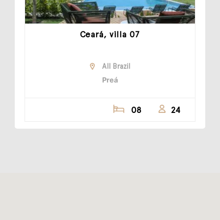
Ceará, villa 07
All Brazil
Preá
08
24