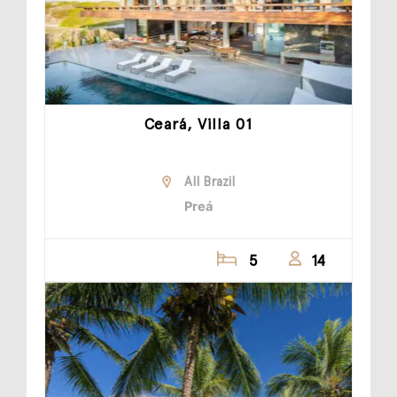
Ceará, Villa 01
All Brazil
Preá
5
14